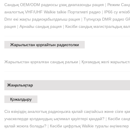
Сандық OEM/ODM радиосы ұзақ диапазонды рация
|
Режим Санд
аналогтық VHF/UHF Walkie talkie Портативті радио
|
IP66 су өткіз
Dmr екі жақты радиоқабылдағыш рация
|
Түпнұсқа DMR радио GPS
рация
|
Арнайы сандық рация
|
Кәсіби сандық магистральдық вал
Жарылыстан қорғайтын радиотолки
Жарылыстан қорғалған сандық ральки
|
Қоғамдық желі жарылыстан
Жаңалықтар
Қожалдыру
Сіз өзіңіздің аналогтық радиоңызға қалай сақтайсыз және сізге 
учаскелерде қолданудың ықтимал қауіптері қандай?
|
Кәсіби санд
қалай жоюға болады?
|
Кәсіби цифрлық Walkie туралы әңгімелер