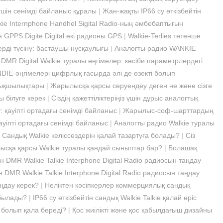
үшін сенімді байланыс құралы
|
Жан-жақты IP66 су өткізбейтін
kie Internphone Handhel Sigital Radio-ның әмбебаптығын
GPPS Digite Digital екі радионы GPS
|
Walkie-Terlies төтенше
ерді түсіну: бастаушы нұсқаулығы
|
Аналогты радио WANKIE
 DMR Digital Walkie туралы әңгімелер: кәсіби параметрлердегі
DIE-әңгімелері цифрлық ғасырда әлі де өзекті болып
ртықшылықтары
|
Жарылысқа қарсы серуендеу деген не және сізге
білуге ​​керек
|
Сіздің қажеттіліктеріңіз үшін дұрыс аналогтық
қауіпті ортадағы сенімді байланыс
|
Жарылыс-соф-шарттардың
уіпті ортадағы сенімді байланыс
|
Аналогты радио Walkie туралы
|
Сандық Walkie келіссөздерін қалай тазартуға болады?
|
Сіз
сқа қарсы Walkie туралы қандай сыныптар бар?
|
Болашақ
н DMR Walkie Talkie Interphone Digital Radio радиосын таңдау
н DMR Walkie Talkie Interphone Digital Radio радиосын таңдау
ңдау керек?
|
Неліктен кәсіпкерлер коммерциялық сандық
абылады?
|
IP66 су өткізбейтін сандық Walkie Talkie қалай өріс
 болып қала береді?
|
Қос жиілікті және қос қабылдағыш дизайны