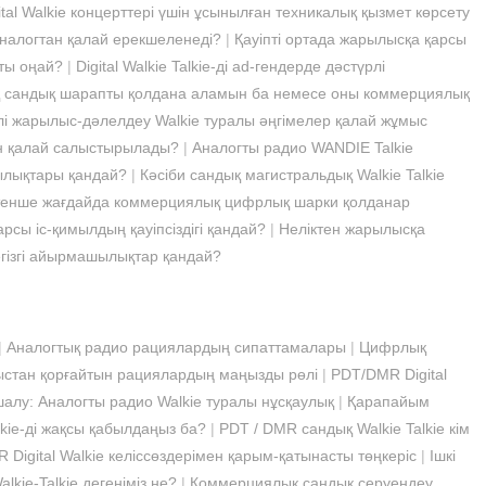
ital Walkie концерттері үшін ұсынылған техникалық қызмет көрсету
 аналогтан қалай ерекшеленеді?
|
Қауіпті ортада жарылысқа қарсы
ты оңай?
|
Digital Walkie Talkie-ді ad-гендерде дәстүрлі
 сандық шарапты қолдана аламын ба немесе оны коммерциялық
і жарылыс-дәлелдеу Walkie туралы әңгімелер қалай жұмыс
ен қалай салыстырылады?
|
Аналогты радио WANDIE Talkie
ылықтары қандай?
|
Кәсіби сандық магистральдық Walkie Talkie
тенше жағдайда коммерциялық цифрлық шарки қолданар
сы іс-қимылдың қауіпсіздігі қандай?
|
Неліктен жарылысқа
негізгі айырмашылықтар қандай?
|
Аналогтық радио рациялардың сипаттамалары
|
Цифрлық
стан қорғайтын рациялардың маңызды рөлі
|
PDT/DMR Digital
алу: Аналогты радио Walkie туралы нұсқаулық
|
Қарапайым
alkie-ді жақсы қабылдаңыз ба?
|
PDT / DMR сандық Walkie Talkie кім
 Digital Walkie келіссөздерімен қарым-қатынасты төңкеріс
|
Ішкі
lkie-Talkie дегеніміз не?
|
Коммерциялық сандық серуендеу