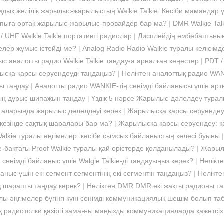
мдық желілік жарылыс-жарылыстың Walkie Talkie: Кәсіби мамандар 
пыға ортақ жарылыс-жарылыс-провайдер бар ма?
|
DMR Walkie Tal
UHF Walkie Talkie портативті радиолар
|
Дисплейдің әмбебаптығын 
мелер жұмыс істейді ме?
|
Analog Radio Radio Walkie туралы келісімд
ыс аналогты радио Walkie Talkie таңдауға арналған кеңестер
|
PDT /
лысқа қарсы серуендеуді таңдаңыз?
|
Неліктен аналогтық радио WAN
ны таңдау
|
Аналогты радио WANKIE-тің сенімді байланысы үшін а
ң дұрыс шипажын таңдау
|
Үздік 5 нәрсе Жарылыс-дәлелдеу туралы 
орталарында жарылыс дәлелдеуі керек
|
Жарылысқа қарсы серуендеу: 
езінде сақтық шаралары бар ма?
|
Жарылысқа қарсы серуендеу: қа
Walkie туралы әңгімелер: кәсіби сымсыз байланыстың келесі буыны
-бақтағы Proof Walkie туралы қай өрістерде қолданылады?
|
Жарылы
з сенімді байланыс үшін Walgie Talkie-ді таңдауыңыз керек?
|
Нелікте
ланыс үшін екі сегмент сегментінің екі сегментін таңдаңыз?
|
Нелікте
ық шарапты таңдау керек?
|
Неліктен DMR DMR екі жақты радионы та
лы әңгімелер бүгінгі күні сенімді коммуникациялық шешім болып т
қ радиотолки қазіргі заманғы маңызды коммуникацияларда қажетсіз