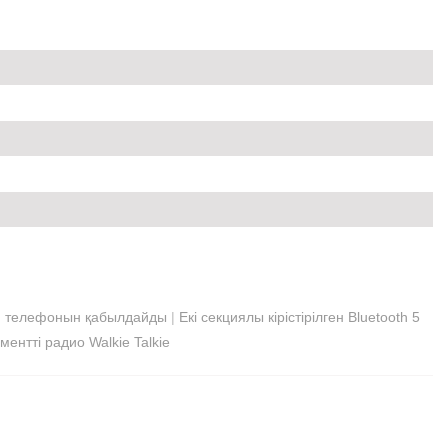
ия телефонын қабылдайды
|
Екі секциялы кірістірілген Bluetooth 5
ментті радио Walkie Talkie