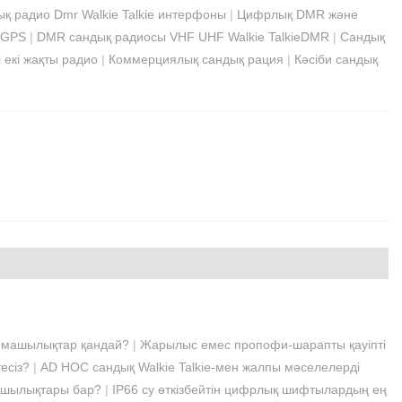
қ радио Dmr Walkie Talkie интерфоны
|
Цифрлық DMR және
h GPS
|
DMR сандық радиосы VHF UHF Walkie TalkieDMR
|
Сандық
 екі жақты радио
|
Коммерциялық сандық рация
|
Кәсіби сандық
ырмашылықтар қандай?
|
Жарылыс емес пропофи-шарапты қауіпті
есіз?
|
AD HOC сандық Walkie Talkie-мен жалпы мәселелерді
ықшылықтары бар?
|
IP66 су өткізбейтін цифрлық шифтылардың ең