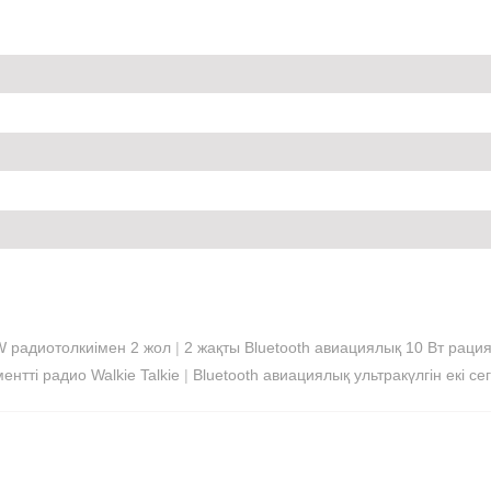
 радиотолкиімен 2 жол
|
2 жақты Bluetooth авиациялық 10 Вт рац
гментті радио Walkie Talkie
|
Bluetooth авиациялық ультракүлгін екі сег