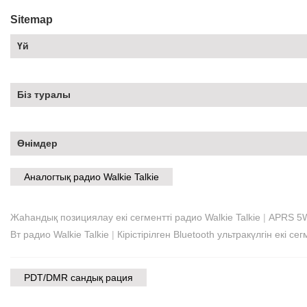
Sitemap
Үй
Біз туралы
Өнімдер
Аналогтық радио Walkie Talkie
Жаһандық позициялау екі сегментті радио Walkie Talkie
|
APRS 5W
Вт радио Walkie Talkie
|
Кірістірілген Bluetooth ультракүлгін екі се
PDT/DMR сандық рация