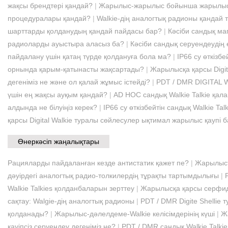
жақсы брендтері қандай?
|
Жарылыс-жарылыс бойынша жарылысқа
процедуралары қандай?
|
Walkie-дің аналогтық радионы қандай 
шарттарды қолданудың қандай пайдасы бар?
|
Кәсіби сандық ма
радиоларды ауыстыра аласыз ба?
|
Кәсіби сандық серуендеудің 
пайдалану үшін қатаң түрде қолдануға бола ма?
|
IP66 су өткізб
орнында қарым-қатынасты жақсартады?
|
Жарылысқа қарсы Digit
дегеніміз не және ол қалай жұмыс істейді?
|
PDT / DMR DIGITAL
үшін ең жақсы ауқым қандай?
|
AD HOC сандық Walkie Talkie қала
алдында не білуіңіз керек?
|
IP66 су өткізбейтін сандық Walkie T
қарсы Digital Walkie туралы сөйлесулер ықтимал жарылыс қаупі 
Өнеркәсіп жаңалықтары
Рацияларды пайдаланған кезде антистатик қажет пе?
|
Жарылыст
дәуірдегі аналогтық радио-толкилердің тұрақты тартымдылығы
|
Walkie Talkies қолданбаларын зерттеу
|
Жарылысқа қарсы серфиді
сақтау: Walgie-дің аналогтық радионы
|
PDT / DMR Digite Shellie
қолданады?
|
Жарылыс-дәлелдеме-Walkie келісімдерінің күші
|
Ж
қауіпсіз серуендеу дегеніміз не?
|
PDT / DMR сандық Walkie Talkie