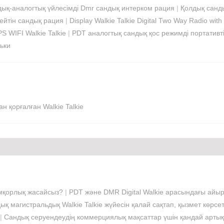
ық-аналогтық үйлесімді Dmr сандық интерком рация
|
Қолдық санды
бейтін сандық рация
|
Display Walkie Talkie Digital Two Way Radio wit
 WIFI Walkie Talkie
|
PDT аналогтық сандық қос режимді портативті
ьки
 қорғалған Walkie Talkie
қамқорлық жасайсыз?
|
PDT және DMR Digital Walkie арасындағы ай
ық магистральдық Walkie Talkie жүйесін қалай сақтап, қызмет көрсет
|
Сандық серуендеудің коммерциялық мақсаттар үшін қандай арт