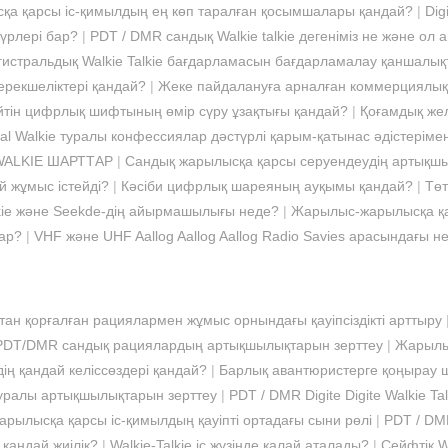
 қарсы іс-қимылдың ең көп таралған қосымшалары қандай?
|
Dig
түрлері бар?
|
PDT / DMR сандық Walkie talkie дегеніміз не және ол
гистральдық Walkie Talkie бағдарламасын бағдарламалау қаншалық
ерекшеліктері қандай?
|
Жеке пайдалануға арналған коммерциялық
ейтін цифрлық шифтының өмір сүру ұзақтығы қандай?
|
Қоғамдық жел
al Walkie туралы конфессиялар дәстүрлі қарым-қатынас әдістерім
 WALKIE ШАРТТАР
|
Сандық жарылысқа қарсы серуендеудің артықш
й жұмыс істейді?
|
Кәсіби цифрлық шареяның ауқымы қандай?
|
Тө
alkie және Seekde-дің айырмашылығы неде?
|
Жарылыс-жарылысқа қар
бар?
|
VHF және UHF Aallog Aallog Aallog Radio Savies арасындағы 
ан қорғалған рациялармен жұмыс орнындағы қауіпсіздікті арттыру
PDT/DMR сандық рациялардың артықшылықтарын зерттеу
|
Жарылы
ң қандай келіссөздері қандай?
|
Барлық авантюристерге қоңырау ш
 туралы артықшылықтарын зерттеу
|
PDT / DMR Digite Digite Walkie T
арылысқа қарсы іс-қимылдың қауіпті ортадағы сыни рөлі
|
PDT / DMR
 қандай жиілік?
|
Walkie-Talkie іс жүзінде қалай аталады?
|
Сейфтік Wa