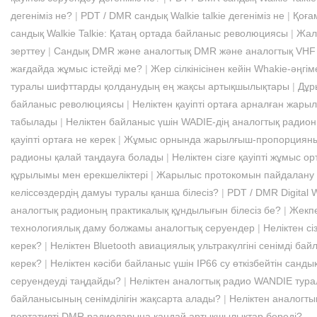
дегеніміз не?
|
PDT / DMR сандық Walkie talkie дегеніміз не
|
Қоға
сандық Walkie Talkie: Қатаң ортада байланыс революциясы
|
Жал
зерттеу
|
Сандық DMR және аналогтық DMR және аналогтық VHF / 
жағдайда жұмыс істейді ме?
|
Жер сілкінісінен кейін Whakie-әңгі
туралы шифттарды қолданудың ең жақсы артықшылықтары
|
Дұр
байланыс революциясы
|
Неліктен қауіпті ортаға арналған жары
табылады
|
Неліктен байланыс үшін WADIE-дің аналогтық радио
қауіпті ортаға не керек
|
Жұмыс орнында жарылғыш-пропорцияны
радионы қалай таңдауға болады
|
Неліктен сізге қауіпті жұмыс 
құрылымы мен ерекшеліктері
|
Жарылыс протокомын пайдалану к
келіссөздердің дамуы туралы қанша білесіз?
|
PDT / DMR Digital 
аналогтық радионың практикалық құндылығын білесіз бе?
|
Жекпе
технологиялық даму болжамы аналогтық серуендер
|
Неліктен сі
керек?
|
Неліктен Bluetooth авиациялық ультракүлгіні сенімді бай
керек?
|
Неліктен кәсіби байланыс үшін IP66 су өткізбейтін санд
серуендеуді таңдайды?
|
Неліктен аналогтық радио WANDIE тура
байланысының сенімділігін жақсарта алады?
|
Неліктен аналогты
портативті DMR радиоларына қандай артықшылықтар береді?