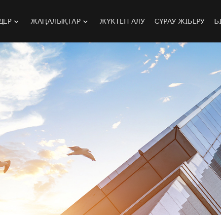
ДЕР
ЖАҢАЛЫҚТАР
ЖҮКТЕП АЛУ
СҰРАУ ЖІБЕРУ
Б
н қорғайтын радиотолки