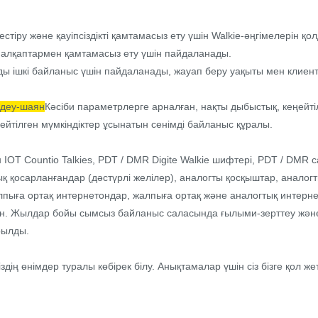
тіру және қауіпсіздікті қамтамасыз ету үшін Walkie-әңгімелерін қо
 алқаптармен қамтамасыз ету үшін пайдаланады.
 ішкі байланыс үшін пайдаланады, жауап беру уақыты мен клиентт
ндеу-шаян
Кәсіби параметрлерге арналған, нақты дыбыстық, кеңейтіл
ңейтілген мүмкіндіктер ұсынатын сенімді байланыс құралы.
 IOT Countio Talkies, PDT / DMR Digite Walkie шифтері, PDT / DMR 
 қосарланғандар (дәстүрлі желілер), аналогты қосқыштар, аналогты
алпыға ортақ интернетондар, жалпыға ортақ және аналогтық интерне
. Жылдар бойы сымсыз байланыс саласында ғылыми-зерттеу және өнд
рылды.
іздің өнімдер туралы көбірек білу. Анықтамалар үшін сіз бізге қол же