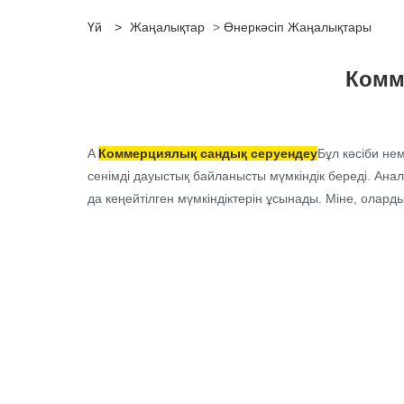
Үй
>
Жаңалықтар
>
Өнеркәсіп Жаңалықтары
Комм
A
Коммерциялық сандық серуендеу
Бұл кәсіби не
сенімді дауыстық байланысты мүмкіндік береді. А
да кеңейтілген мүмкіндіктерін ұсынады. Міне, ола