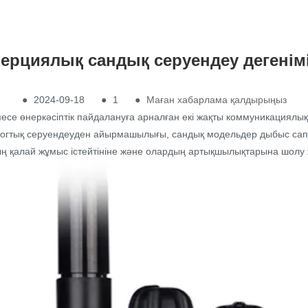
ерциялық сандық серуендеу дегенімі
●
2024-09-18
●
1
●
Маған хабарлама қалдырыңыз
месе өнеркәсіптік пайдалануға арналған екі жақты коммуникациялы
налогтық серуендеуден айырмашылығы, сандық модельдер дыбыс сап
рдың қалай жұмыс істейтініне және олардың артықшылықтарына шолу