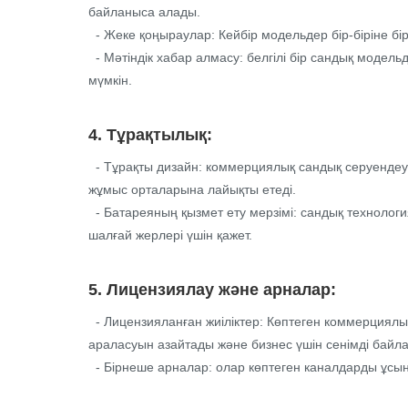
байланыса алады.
- Жеке қоңыраулар: Кейбір модельдер бір-біріне бір
- Мәтіндік хабар алмасу: белгілі бір сандық модел
мүмкін.
4. Тұрақтылық:
- Тұрақты дизайн: коммерциялық сандық серуендеу-
жұмыс орталарына лайықты етеді.
- Батареяның қызмет ету мерзімі: сандық технологи
шалғай жерлері үшін қажет.
5. Лицензиялау және арналар:
- Лицензияланған жиіліктер: Көптеген коммерциялы
араласуын азайтады және бизнес үшін сенімді байл
- Бірнеше арналар: олар көптеген каналдарды ұсын