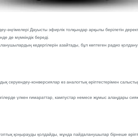
еу-әңгімелері Дауысты эфирлік толқындар арқылы берілетін дерек
де де мүмкіндік береді.
аланушылардың кедергілерін азайтады, бұл көптеген радио қолдану
дық серуендеу-конверсиялар өз аналогтық әріптестерімен салыстыр
үлгілерде үлкен ғимараттар, кампустар немесе жұмыс алаңдары си
е топтық қоңырауды қолдайды, мұнда пайдаланушылар бірнеше әріпт