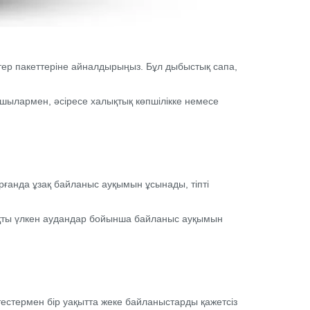
тер пакеттеріне айналдырыңыз. Бұл дыбыстық сапа,
шылармен, әсіресе халықтық көпшілікке немесе
ғанда ұзақ байланыс ауқымын ұсынады, тіпті
яқты үлкен аудандар бойынша байланыс ауқымын
естермен бір уақытта жеке байланыстарды қажетсіз