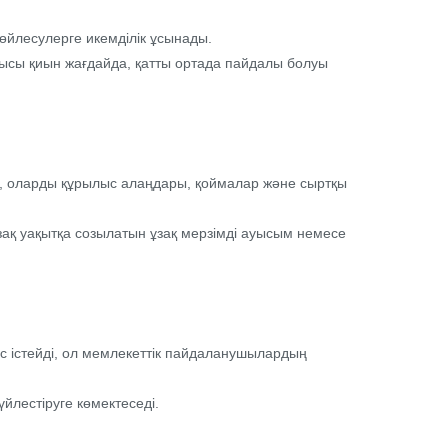
сөйлесулерге икемділік ұсынады.
нысы қиын жағдайда, қатты ортада пайдалы болуы
ту, оларды құрылыс алаңдары, қоймалар және сыртқы
ұзақ уақытқа созылатын ұзақ мерзімді ауысым немесе
с істейді, ол мемлекеттік пайдаланушылардың
лестіруге көмектеседі.