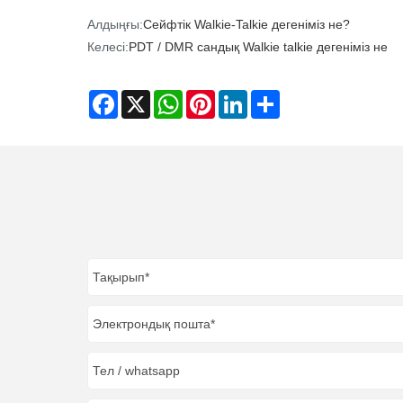
Алдыңғы:
Сейфтік Walkie-Talkie дегеніміз не?
Келесі:
PDT / DMR сандық Walkie talkie дегеніміз не
Facebook
X
WhatsApp
Pinterest
LinkedIn
Share