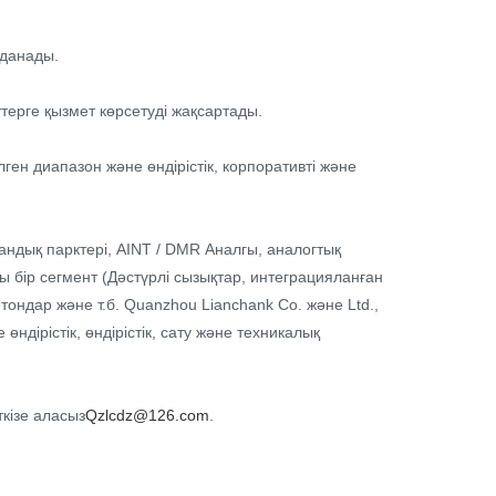
лданады.
ерге қызмет көрсетуді жақсартады.
ген диапазон және өндірістік, корпоративті және
сандық парктері, AINT / DMR Аналгы, аналогтық
 бір сегмент (Дәстүрлі сызықтар, интеграцияланған
тондар және т.б. Quanzhou Lianchank Co. және Ltd.,
ірістік, өндірістік, сату және техникалық
ткізе аласыз
Qzlcdz@126.com
.