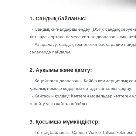
1. Сандық байланыс:
- Сандық сигналдарды өңдеу (DSP): сандық серуенд
тіпті шулы ортада немесе сигнал диапазонының шетін
- Аз араласу: сандық технология басқа радио пайд
салаларда пайдалы.
2. Ауқымы және қамту:
- Кеңейтілген диапазоны: Кейбір коммерциялық сан
қалалық немесе кедергісіз ортада сигналды сақтау.
- Қайтасын қолдау: Көптеген модельдер көптеген 
кеңейту үшін қайталанбайды.
3. Қосымша мүмкіндіктер:
- Топтық байланыс: Сандық Walkie-Talkies көбінес