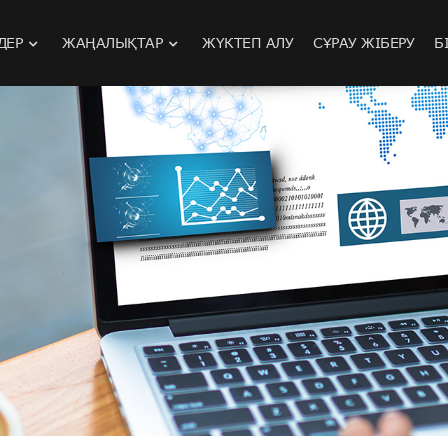
ДЕР
ЖАҢАЛЫҚТАР
ЖҮКТЕП АЛУ
СҰРАУ ЖІБЕРУ
Б
н қорғайтын радиотолки