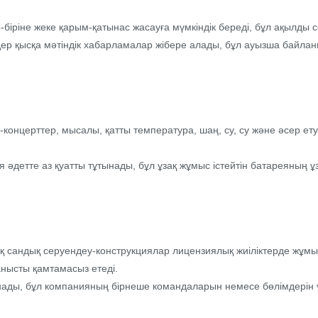
-біріне жеке қарым-қатынас жасауға мүмкіндік береді, бұл ақылды 
ьдер қысқа мәтіндік хабарламалар жібере алады, бұл ауызша байла
концерттер, мысалы, қатты температура, шаң, су, су және әсер е
я әдетте аз қуатты тұтынады, бұл ұзақ жұмыс істейтін батареяның 
қ сандық серуендеу-конструкциялар лицензиялық жиіліктерде жұмы
анысты қамтамасыз етеді.
ады, бұл компанияның бірнеше командаларын немесе бөлімдерін үй