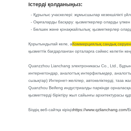
Істерді қолданыңыз:
- Құрылыс учаскелері: жұмысшылар кезекшілікті үйлес
- Оқиғаларды басқару: қызметкерлер оларды үлкен
- Бөлшек және қонақжайлылық: қызметкерлер оларды
Қорытындылай келе, а
Коммерциялық сандық серуе
қызметтік бағдарланған орталарға сәйкес келетін ке
Quanzzhou Lianchang электроникасы Co., Ltd., Бұрын
интернетондар, аналогтық интерфильмдер, аналогтық
сызықтар) Интернет-желілер, автокөліктерді, таза ж
Quanzhou Beifeng индустриалды паркінде орналасқан
қызметтерді біріктіру жыл сайынғы архитектурасы құ
Біздің веб-сайтқа кіріңіз
https://www.qzlianchang.com/
Б