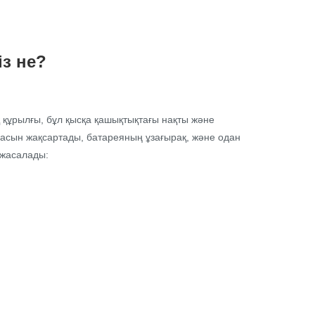
з не?
қ құрылғы, бұл қысқа қашықтықтағы нақты және
асын жақсартады, батареяның ұзағырақ, және одан
 жасалады: