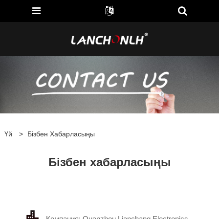
Үй
>
Бізбен Хабарласыңы
Бізбен хабарласыңы
Компания: Quanzhou Lianchang Electronics