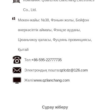
Co., Ltd.
Мекен-жайы: №38, Фэньин жолы, Бейфэн
өнеркәсіптік аймағы, Фэнцзе ауданы,
Цюаньчжоу қаласы, Фуцзянь провинциясы,
Қытай
Тел:
+86-595-22777735
Электрондық пошта:
qzlcdz@126.com
Желі:
www.qzlianchang.com
Сұрау жіберу