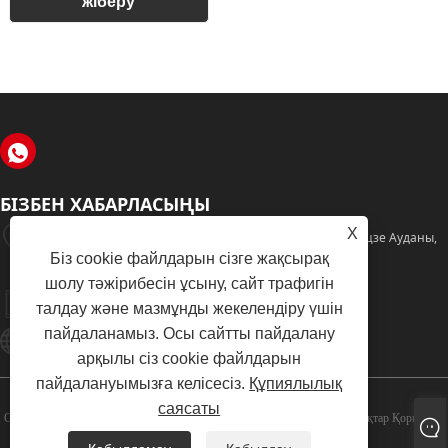
БІЗБЕН ХАБАРЛАСЫҢЫ
X
№38, Фэньин Жолы, Бейфэн Өнеркәсіптік Аймағы, Фэнцзе Ауданы,
Біз cookie файлдарын сізге жақсырақ
Цюаньчжоу Қаласы, Фуцзянь Провинциясы, Қытай
шолу тәжірибесін ұсыну, сайт трафигін
+86-595-22777735
талдау және мазмұнды жекелендіру үшін
пайдаланамыз. Осы сайтты пайдалану
Qzlcdz@126.com
арқылы сіз cookie файлдарын
пайдалануымызға келісесіз.
Құпиялылық
саясаты
Copyright © 2024 Quanzhou Lianchang Electronics Co., Ltd. Барлық Құқықтар Қорғалған