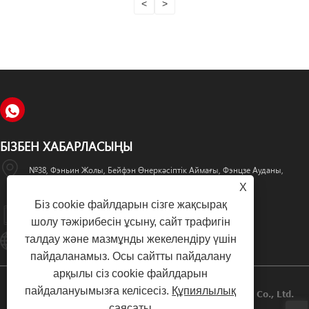
<
>
БІЗБЕН ХАБАРЛАСЫҢЫ
№38, Фэньин Жолы, Бейфэн Өнеркәсіптік Аймағы, Фэнцзе Ауданы,
X
Цюаньчжоу Қаласы, Фуцзянь Провинциясы, Қытай
Біз cookie файлдарын сізге жақсырақ
+86-595-22777735
шолу тәжірибесін ұсыну, сайт трафигін
талдау және мазмұнды жекелендіру үшін
Qzlcdz@126.com
пайдаланамыз. Осы сайтты пайдалану
арқылы сіз cookie файлдарын
пайдалануымызға келісесіз.
Құпиялылық
Copyright © 2024 Quanzhou Lianchang Electronics Co., Ltd.
саясаты